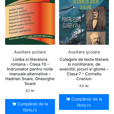
Auxiliare şcolare
Auxiliare şcolare
Limba si literatura
Culegere de texte literare
romana – Clasa 10 –
si nonliterare, de
Indrumator pentru noile
exercitii, jocuri si glume –
manuale alternative –
Clasa 7 – Corneliu
Hadrian Soare, Gheorghe
Craciun
Soare
64
lei
42
lei
Cumpărați de la
Cumpărați de la
libris.ro
libris.ro