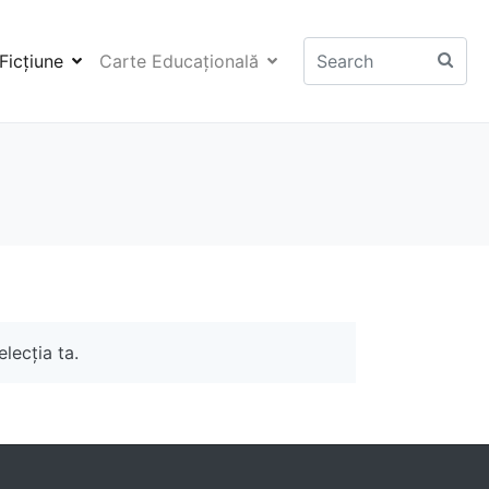
Ficţiune
Carte Educaţională
lecția ta.