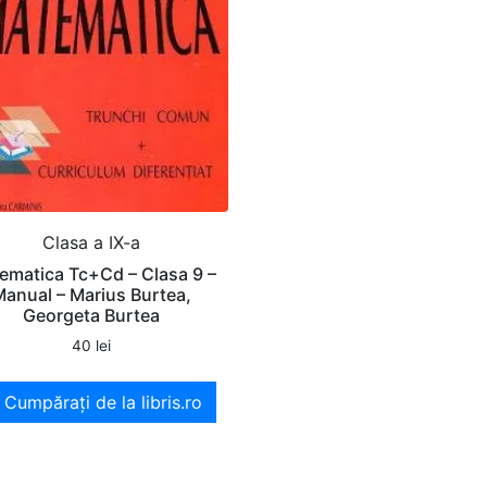
Clasa a IX-a
ematica Tc+Cd – Clasa 9 –
Manual – Marius Burtea,
Georgeta Burtea
40
lei
Cumpărați de la libris.ro