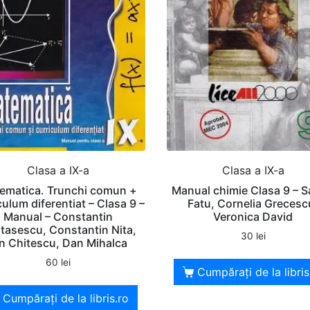
Clasa a IX-a
Clasa a IX-a
ematica. Trunchi comun +
Manual chimie Clasa 9 – 
culum diferentiat – Clasa 9 –
Fatu, Cornelia Grecesc
Manual – Constantin
Veronica David
tasescu, Constantin Nita,
30
lei
on Chitescu, Dan Mihalca
60
lei
Cumpărați de la libris
Cumpărați de la libris.ro