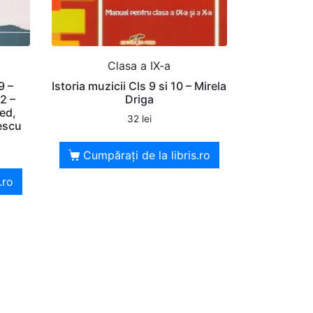
Clasa a IX-a
9 –
Istoria muzicii Cls 9 si 10 – Mirela
2 –
Driga
ed,
32
lei
escu
Cumpărați de la libris.ro
.ro