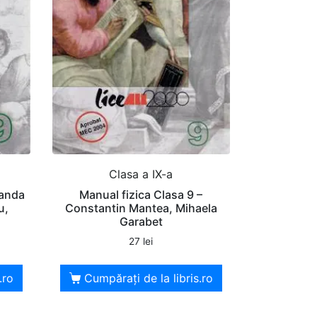
Clasa a IX-a
Sanda
Manual fizica Clasa 9 –
u,
Constantin Mantea, Mihaela
Garabet
27
lei
.ro
Cumpărați de la libris.ro