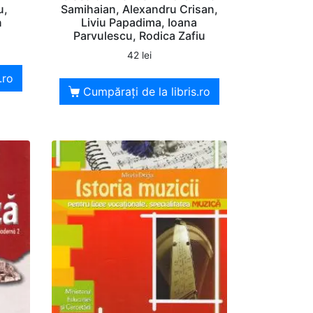
u,
Samihaian, Alexandru Crisan,
n
Liviu Papadima, Ioana
Parvulescu, Rodica Zafiu
42
lei
.ro
Cumpărați de la libris.ro