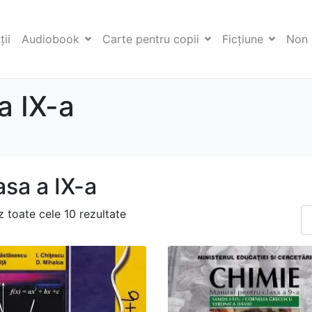
ii
Audiobook
Carte pentru copii
Ficţiune
Non 
a IX-a
asa a IX-a
z toate cele 10 rezultate