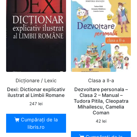
Dicţionare / Lexic
Clasa a II-a
Dexi: Dictionar explicativ
Dezvoltare personala –
ilustrat al Limbii Romane
Clasa 2 – Manual –
Tudora Pitila, Cleopatra
247
lei
Mihailescu, Camelia
Coman
Cumpărați de la
42
lei
libris.ro