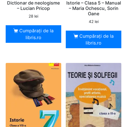
Dictionar de neologisme
Istorie – Clasa 5 – Manual
– Lucian Pricop
– Maria Ochescu, Sorin
Oane
28
lei
42
lei
Cumpărați de la
Cumpărați de la
libris.ro
libris.ro