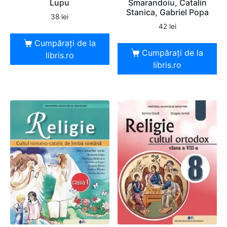
Lupu
Smarandoiu, Catalin
Stanica, Gabriel Popa
38
lei
42
lei
Cumpărați de la
Cumpărați de la
libris.ro
libris.ro