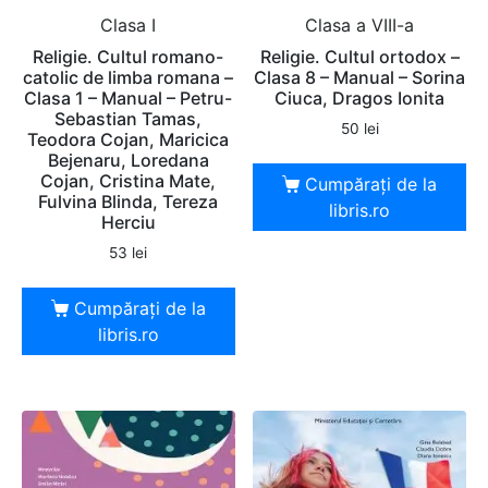
Clasa I
Clasa a VIII-a
Religie. Cultul romano-
Religie. Cultul ortodox –
catolic de limba romana –
Clasa 8 – Manual – Sorina
Clasa 1 – Manual – Petru-
Ciuca, Dragos Ionita
Sebastian Tamas,
50
lei
Teodora Cojan, Maricica
Bejenaru, Loredana
Cojan, Cristina Mate,
Cumpărați de la
Fulvina Blinda, Tereza
libris.ro
Herciu
53
lei
Cumpărați de la
libris.ro