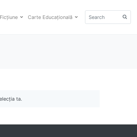
Ficţiune
Carte Educaţională
lecția ta.