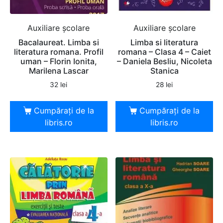
Auxiliare şcolare
Auxiliare şcolare
Bacalaureat. Limba si
Limba si literatura
literatura romana. Profil
romana – Clasa 4 – Caiet
uman – Florin Ionita,
– Daniela Besliu, Nicoleta
Marilena Lascar
Stanica
32
lei
28
lei
Cumpărați de la
Cumpărați de la
libris.ro
libris.ro