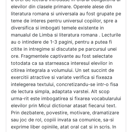
elevilor din clasele primare. Operele alese din
literatura romana si universala au fost grupate pe
teme de interes pentru universul copiilor, spre a
diversifica si imbogati temele existente in
manualul de Limba si literatura romana . Lecturile
au o intindere de 1-3 pagini, pentru a putea fi
citite in intregime si discutate pe parcursul unei
ore. Fragmentele captivante au fost selectate
totodata ca sa starneasca interesul elevilor in
citirea integrala a volumului. Un set succint de
exercitii atractive si variate verifica si fixeaza
intelegerea textului, concretizandu-se intr-o fisa
de lectura simpla, adaptata varstei. Alt scop
urma-rit este imbogatirea si fixarea vocabularului
elevilor prin Micul dictionar atasat fiecarui text.
Prin dezbatere, povestire, motivare, dramatizare
sau joc de rol, copiii invata sa comunice, sa-si
exprime liber opiniile, atat oral cat si in scris. In