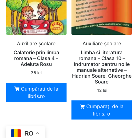
Auxiliare şcolare
Auxiliare şcolare
Calatorie prin limba
Limba si literatura
romana – Clasa 4 –
romana – Clasa 10 –
Adeluta Rosu
Indrumator pentru noile
manuale alternative –
35
lei
Hadrian Soare, Gheorghe
Soare
Cumpărați de la
42
lei
libris.ro
Cumpărați de la
libris.ro
RO