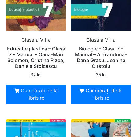
Clasa a VII-a
Clasa a VII-a
Educatie plastica – Clasa
Biologie – Clasa 7 –
7 – Manual – Oana-Mari
Manual – Alexandrina-
Solomon, Cristina Rizea,
Dana Grasu, Jeanina
Daniela Stoicescu
Cirstoiu
32
lei
35
lei
Cumpărați de la
Cumpărați de la
libris.ro
libris.ro