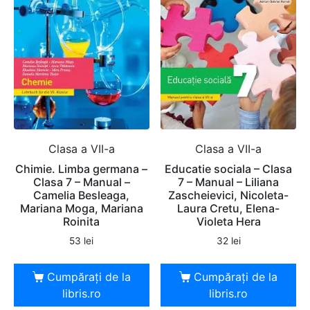
Clasa a VII-a
Clasa a VII-a
Chimie. Limba germana –
Educatie sociala – Clasa
Clasa 7 – Manual –
7 – Manual – Liliana
Camelia Besleaga,
Zascheievici, Nicoleta-
Mariana Moga, Mariana
Laura Cretu, Elena-
Roinita
Violeta Hera
53
lei
32
lei
Cumpărați de la
Cumpărați de la
libris.ro
libris.ro