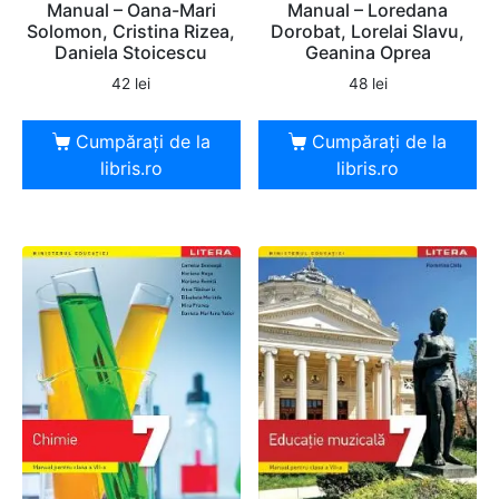
Manual – Oana-Mari
Manual – Loredana
Solomon, Cristina Rizea,
Dorobat, Lorelai Slavu,
Daniela Stoicescu
Geanina Oprea
42
lei
48
lei
Cumpărați de la
Cumpărați de la
libris.ro
libris.ro