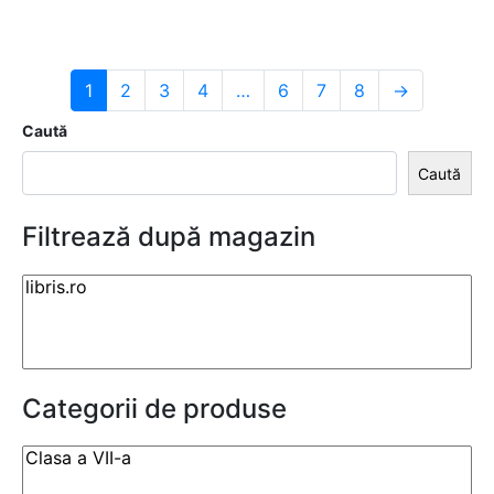
1
2
3
4
…
6
7
8
→
Caută
Caută
Filtrează după magazin
Categorii de produse