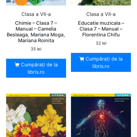
Clasa a VII-a
Clasa a VII-a
Chimie – Clasa 7 –
Educatie muzicala –
Manual – Camelia
Clasa 7 – Manual –
Besleaga, Mariana Moga,
Florentina Chifu
Mariana Roinita
32
lei
35
lei
Cumpărați de la
Cumpărați de la
libris.ro
libris.ro