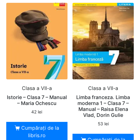
Clasa a VII-a
Clasa a VII-a
Istorie – Clasa 7 – Manual
Limba franceza. Limba
– Maria Ochescu
moderna 1 – Clasa 7 –
Manual – Raisa Elena
42
lei
Vlad, Dorin Gulie
53
lei
Cumpărați de la
libris.ro
Cumpărați de la