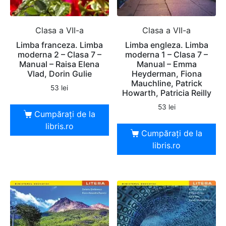
Clasa a VII-a
Clasa a VII-a
Limba franceza. Limba
Limba engleza. Limba
moderna 2 – Clasa 7 –
moderna 1 – Clasa 7 –
Manual – Raisa Elena
Manual – Emma
Vlad, Dorin Gulie
Heyderman, Fiona
Mauchline, Patrick
53
lei
Howarth, Patricia Reilly
53
lei
Cumpărați de la
libris.ro
Cumpărați de la
libris.ro