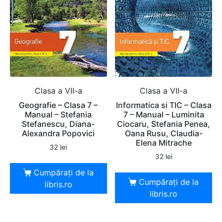
Clasa a VII-a
Clasa a VII-a
Geografie – Clasa 7 –
Informatica si TIC – Clasa
Manual – Stefania
7 – Manual – Luminita
Stefanescu, Diana-
Ciocaru, Stefania Penea,
Alexandra Popovici
Oana Rusu, Claudia-
Elena Mitrache
32
lei
32
lei
Cumpărați de la
Cumpărați de la
libris.ro
libris.ro