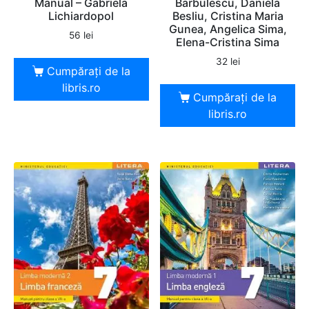
Manual – Gabriela
Barbulescu, Daniela
Lichiardopol
Besliu, Cristina Maria
Gunea, Angelica Sima,
56
lei
Elena-Cristina Sima
32
lei
Cumpărați de la
libris.ro
Cumpărați de la
libris.ro