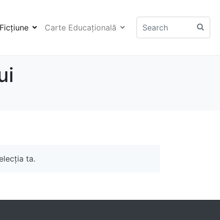
Ficţiune
Carte Educaţională
ui
lecția ta.