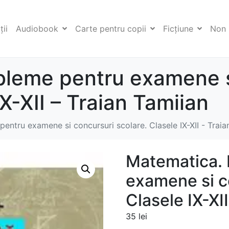
ii
Audiobook
Carte pentru copii
Ficţiune
Non 
bleme pentru examene s
IX-XII – Traian Tamiian
entru examene si concursuri scolare. Clasele IX-XII - Traia
Matematica. 
examene si c
Clasele IX-XI
35
lei