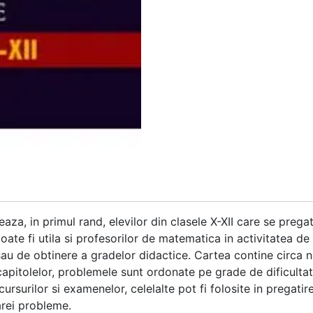
za, in primul rand, elevilor din clasele X-XII care se pre
oate fi utila si profesorilor de matematica in activitatea de
t sau de obtinere a gradelor didactice. Cartea contine circ
capitolelor, problemele sunt ordonate pe grade de dificultate
surilor si examenelor, celelalte pot fi folosite in pregatir
arei probleme.