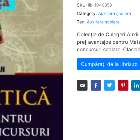
SKU:
lib-1049859
Category:
Auxiliare şcolare
Tag:
Auxiliare şcolare
Colecția de Culegeri Auxili
preț avantajos pentru Mat
concursuri scolare. Clasele
Cumpărați de la libris.ro