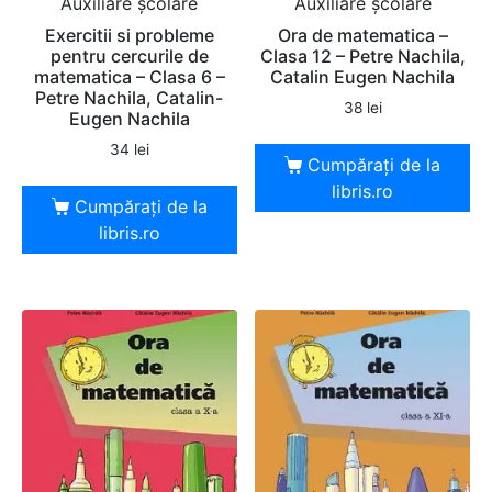
Auxiliare şcolare
Auxiliare şcolare
Exercitii si probleme
Ora de matematica –
pentru cercurile de
Clasa 12 – Petre Nachila,
matematica – Clasa 6 –
Catalin Eugen Nachila
Petre Nachila, Catalin-
38
lei
Eugen Nachila
34
lei
Cumpărați de la
libris.ro
Cumpărați de la
libris.ro