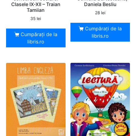
Clasele IX-XII – Traian
Daniela Besliu
Tamiian
28
lei
35
lei
Cumpărați de la
Cumpărați de la
libris.ro
libris.ro