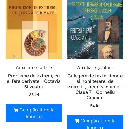
Auxiliare şcolare
Auxiliare şcolare
Probleme de extrem, cu
Culegere de texte literare
si fara derivate – Octavia
si nonliterare, de
Silvestru
exercitii, jocuri si glume –
Clasa 7 – Corneliu
85
lei
Craciun
64
lei
Cumpărați de la
libris.ro
Cumpărați de la
libris.ro