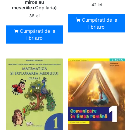
miros au
42
lei
meseriile+Copilaria)
38
lei
Cumpărați de la
libris.ro
Cumpărați de la
libris.ro