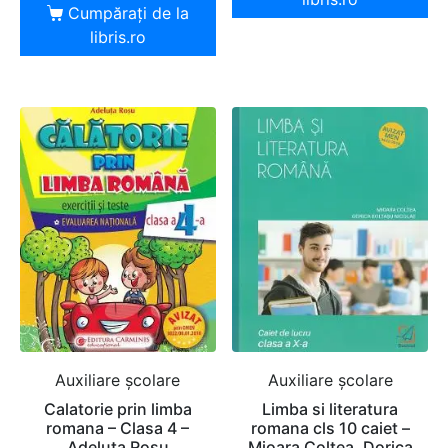
Cumpărați de la
libris.ro
Auxiliare şcolare
Auxiliare şcolare
Calatorie prin limba
Limba si literatura
romana – Clasa 4 –
romana cls 10 caiet –
Adeluta Rosu
Mioara Coltea, Dorica