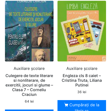
Auxiliare şcolare
Auxiliare şcolare
Culegere de texte literare
Engleza cls 8 caiet –
si nonliterare, de
Cristina Truta, Liliana
exercitii, jocuri si glume –
Putinei
Clasa 7 – Corneliu
36
lei
Craciun
64
lei
Cumpărați de la
libris.ro