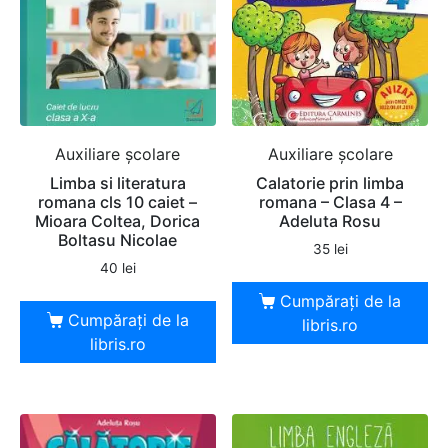
Auxiliare şcolare
Auxiliare şcolare
Limba si literatura
Calatorie prin limba
romana cls 10 caiet –
romana – Clasa 4 –
Mioara Coltea, Dorica
Adeluta Rosu
Boltasu Nicolae
35
lei
40
lei
Cumpărați de la
Cumpărați de la
libris.ro
libris.ro