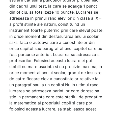
astfel incat suma punctelor tuturor problemelor
din cadrul unui test, la care se adauga 1 punct
din oficiu, sa totalizeze 10 puncte. Lucrarea se
adreseaza in primul rand elevilor din clasa a IX –
a profil stiinte ale naturii, constituind un
instrument foarte puternic prin care elevul poate,
in orice moment din desfasurarea anului scolar,
sa-si faca o autoevaluare a cunostintelor din
orice capitol sau paragraf al unui capitol care au
fost parcurse anterior. Lucrarea se adreseaza si
profesorilor. Folosind aceasta lucrare ei pot
stabili cu mare usurinta si cu precizie maxima, in
orice moment al anului scolar, gradul de insusire
de catre fiecare elev a cunostintelor relative la
un paragraf sau la un capitol.Nu in ultimul rand
lucrarea se adreseaza parintilor care doresc sa
stie in permanenta care este stadiul de pregatire
la matematica al propriului copil si care pot,
folosind aceasta lucrare, sa stabileasca acest