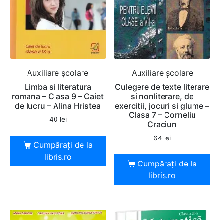
Auxiliare şcolare
Auxiliare şcolare
Limba si literatura
Culegere de texte literare
romana – Clasa 9 – Caiet
si nonliterare, de
de lucru – Alina Hristea
exercitii, jocuri si glume –
Clasa 7 – Corneliu
40
lei
Craciun
64
lei
Cumpărați de la
libris.ro
Cumpărați de la
libris.ro