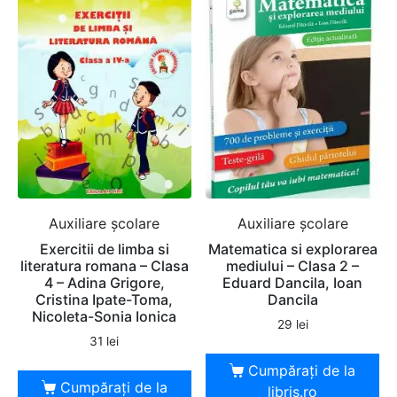
Auxiliare şcolare
Auxiliare şcolare
Exercitii de limba si
Matematica si explorarea
literatura romana – Clasa
mediului – Clasa 2 –
4 – Adina Grigore,
Eduard Dancila, Ioan
Cristina Ipate-Toma,
Dancila
Nicoleta-Sonia Ionica
29
lei
31
lei
Cumpărați de la
Cumpărați de la
libris.ro