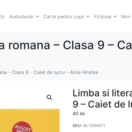
ii
Audiobook
Carte pentru copii
Ficţiune
Non 
ra romana – Clasa 9 – Ca
ana - Clasa 9 - Caiet de lucru - Alina Hristea
Limba si lite
9 – Caiet de l
40
lei
SKU:
lib-1060671