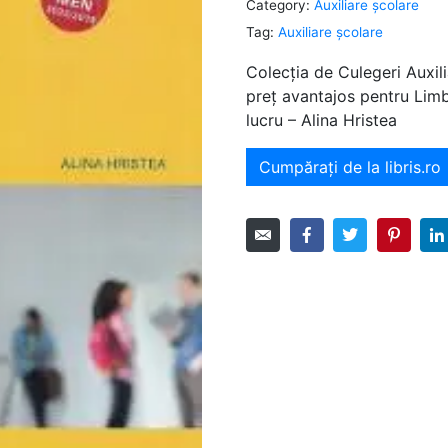
Category:
Auxiliare şcolare
Tag:
Auxiliare şcolare
Colecția de Culegeri Auxili
preț avantajos pentru Limb
lucru – Alina Hristea
Cumpărați de la libris.ro