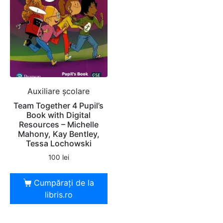
Auxiliare şcolare
Team Together 4 Pupil’s
Book with Digital
Resources – Michelle
Mahony, Kay Bentley,
Tessa Lochowski
100
lei
Cumpărați de la
libris.ro