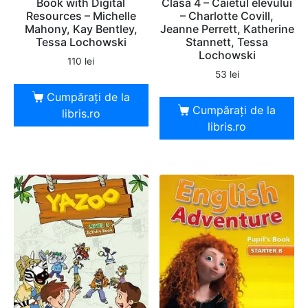
Book with Digital
Clasa 4 – Caietul elevului
Resources – Michelle
– Charlotte Covill,
Mahony, Kay Bentley,
Jeanne Perrett, Katherine
Tessa Lochowski
Stannett, Tessa
Lochowski
110
lei
53
lei
Cumpărați de la
Cumpărați de la
libris.ro
libris.ro