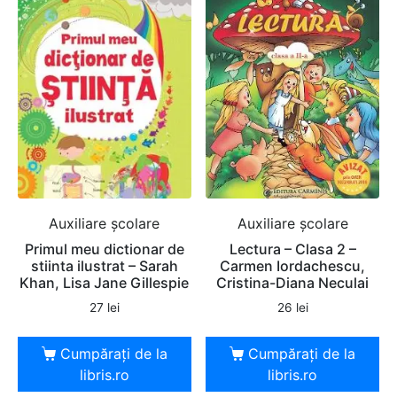
Auxiliare şcolare
Auxiliare şcolare
Primul meu dictionar de
Lectura – Clasa 2 –
stiinta ilustrat – Sarah
Carmen Iordachescu,
Khan, Lisa Jane Gillespie
Cristina-Diana Neculai
27
lei
26
lei
Cumpărați de la
Cumpărați de la
libris.ro
libris.ro