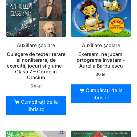
Auxiliare şcolare
Auxiliare şcolare
Culegere de texte literare
Exersam, ne jucam,
si nonliterare, de
ortograme invatam –
exercitii, jocuri si glume –
Aurelia Barbulescu
Clasa 7 – Corneliu
30
lei
Craciun
64
lei
Cumpărați de la
libris.ro
Cumpărați de la
libris.ro