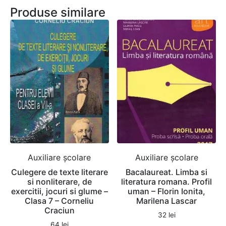
Produse similare
Auxiliare şcolare
Auxiliare şcolare
Culegere de texte literare
Bacalaureat. Limba si
si nonliterare, de
literatura romana. Profil
exercitii, jocuri si glume –
uman – Florin Ionita,
Clasa 7 – Corneliu
Marilena Lascar
Craciun
32
lei
64
lei