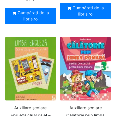
Cumpărați de la
Cumpărați de la
libris.ro
libris.ro
Auxiliare şcolare
Auxiliare şcolare
Engleza cls 8 caiet –
Calatorie prin limba