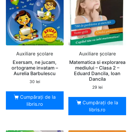
Auxiliare şcolare
Auxiliare şcolare
Exersam, ne jucam,
Matematica si explorarea
ortograme invatam –
mediului – Clasa 2 –
Aurelia Barbulescu
Eduard Dancila, Ioan
Dancila
30
lei
29
lei
Cumpărați de la
Cumpărați de la
libris.ro
libris.ro