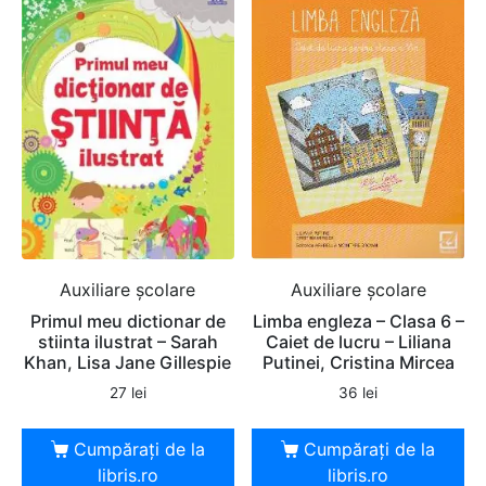
Auxiliare şcolare
Auxiliare şcolare
Primul meu dictionar de
Limba engleza – Clasa 6 –
stiinta ilustrat – Sarah
Caiet de lucru – Liliana
Khan, Lisa Jane Gillespie
Putinei, Cristina Mircea
27
lei
36
lei
Cumpărați de la
Cumpărați de la
libris.ro
libris.ro