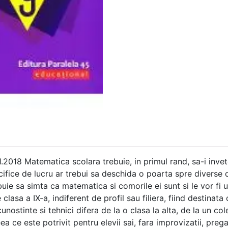
.2018 Matematica scolara trebuie, in primul rand, sa-i inve
ifice de lucru ar trebui sa deschida o poarta spre diverse do
ebuie sa simta ca matematica si comorile ei sunt si le vor fi 
clasa a IX-a, indiferent de profil sau filiera, fiind destinata
nostinte si tehnici difera de la o clasa la alta, de la un col
a ce este potrivit pentru elevii sai, fara improvizatii, pregat