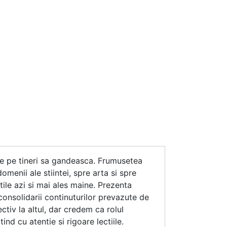
te pe tineri sa gandeasca. Frumusetea
menii ale stiintei, spre arta si spre
utile azi si mai ales maine. Prezenta
 consolidarii continuturilor prevazute de
ectiv la altul, dar credem ca rolul
ind cu atentie si rigoare lectiile.