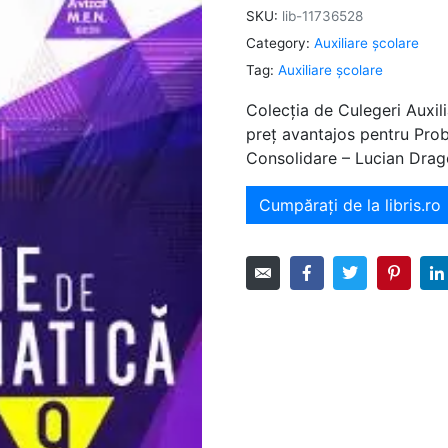
SKU:
lib-11736528
Category:
Auxiliare şcolare
Tag:
Auxiliare şcolare
Colecția de Culegeri Auxili
preț avantajos pentru Pro
Consolidare – Lucian Drag
Cumpărați de la libris.ro