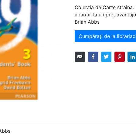
Colecția de Carte straina.
apariții, la un preț avant
Brian Abbs
Cumpărați de la librariad
 Abbs