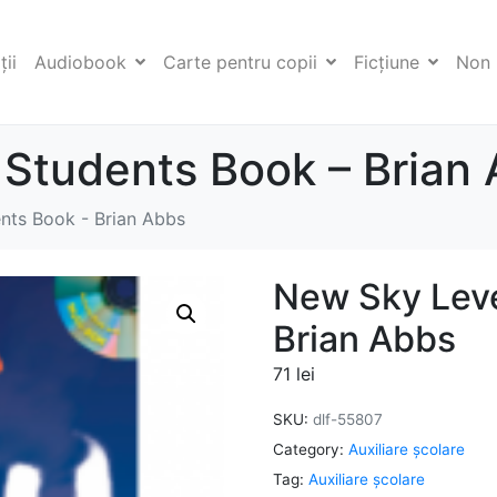
ii
Audiobook
Carte pentru copii
Ficţiune
Non 
 Students Book – Brian
nts Book - Brian Abbs
New Sky Leve
Brian Abbs
71
lei
SKU:
dlf-55807
Category:
Auxiliare şcolare
Tag:
Auxiliare şcolare