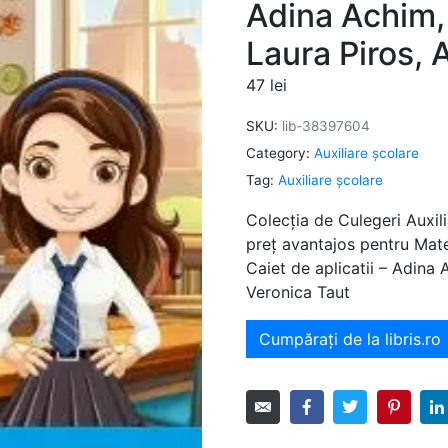
Adina Achim,
Laura Piros, 
47
lei
SKU:
lib-38397604
Category:
Auxiliare şcolare
Tag:
Auxiliare şcolare
Colecția de Culegeri Auxili
preț avantajos pentru Mate
Caiet de aplicatii – Adina
Veronica Taut
Cumpărați de la libris.ro