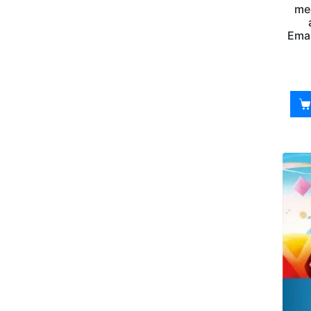
med
Eman