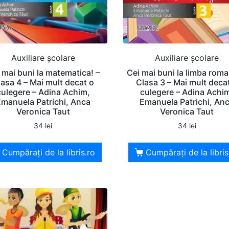
Auxiliare şcolare
Auxiliare şcolare
 mai buni la matematica! –
Cei mai buni la limba roma
lasa 4 – Mai mult decat o
Clasa 3 – Mai mult deca
culegere – Adina Achim,
culegere – Adina Achi
manuela Patrichi, Anca
Emanuela Patrichi, An
Veronica Taut
Veronica Taut
34
lei
34
lei
Cumpărați de la libris.ro
Cumpărați de la libris