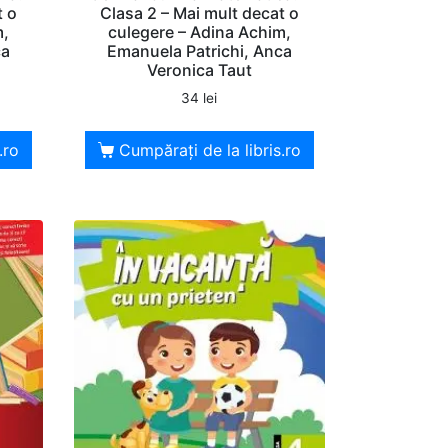
t o
Clasa 2 – Mai mult decat o
m,
culegere – Adina Achim,
ca
Emanuela Patrichi, Anca
Veronica Taut
34
lei
.ro
Cumpărați de la libris.ro