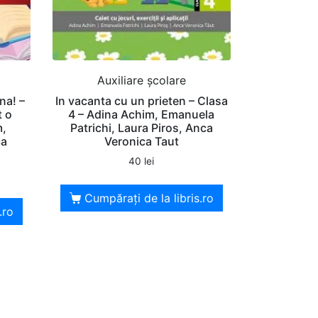
Auxiliare şcolare
na! –
In vacanta cu un prieten – Clasa
t o
4 – Adina Achim, Emanuela
m,
Patrichi, Laura Piros, Anca
ca
Veronica Taut
40
lei
Cumpărați de la libris.ro
.ro