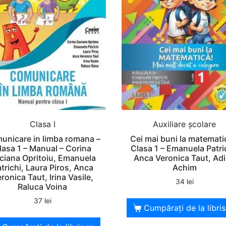
Clasa I
Auxiliare şcolare
unicare in limba romana –
Cei mai buni la matemati
lasa 1 – Manual – Corina
Clasa 1 – Emanuela Patri
ciana Opritoiu, Emanuela
Anca Veronica Taut, Ad
trichi, Laura Piros, Anca
Achim
ronica Taut, Irina Vasile,
34
lei
Raluca Voina
37
lei
Cumpărați de la libris