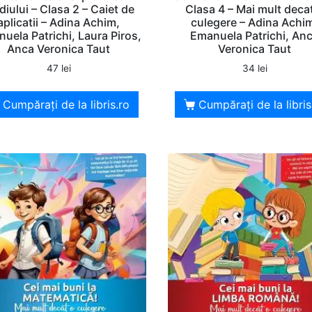
iului – Clasa 2 – Caiet de
Clasa 4 – Mai mult deca
aplicatii – Adina Achim,
culegere – Adina Achi
uela Patrichi, Laura Piros,
Emanuela Patrichi, An
Anca Veronica Taut
Veronica Taut
47
lei
34
lei
Cumpărați de la libris.ro
Cumpărați de la libris