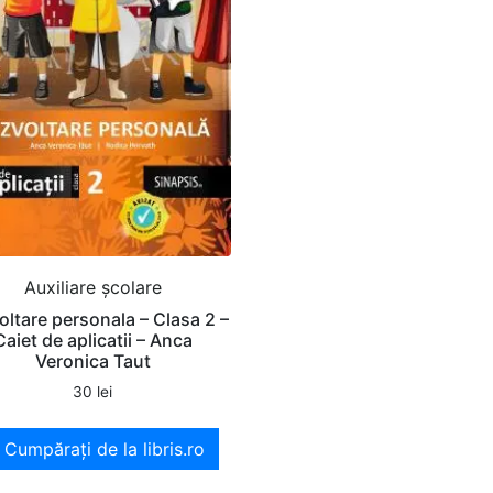
Auxiliare şcolare
ltare personala – Clasa 2 –
Caiet de aplicatii – Anca
Veronica Taut
30
lei
Cumpărați de la libris.ro