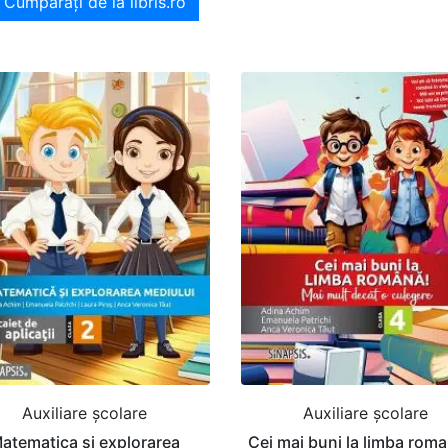
Cumpărați de la libris.ro
Auxiliare şcolare
Auxiliare şcolare
atematica si explorarea
Cei mai buni la limba roma