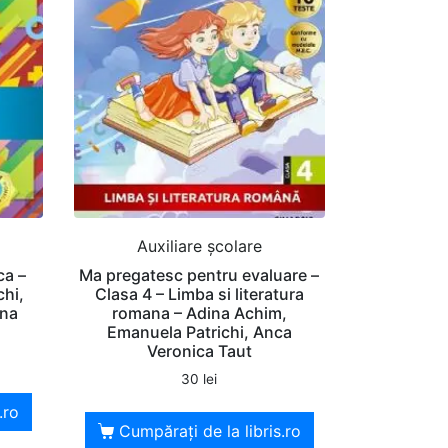
Auxiliare şcolare
ca –
Ma pregatesc pentru evaluare –
chi,
Clasa 4 – Limba si literatura
ina
romana – Adina Achim,
Emanuela Patrichi, Anca
Veronica Taut
30
lei
.ro
Cumpărați de la libris.ro