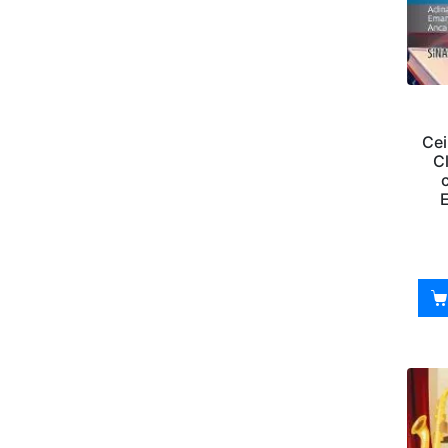
Cei
C
E