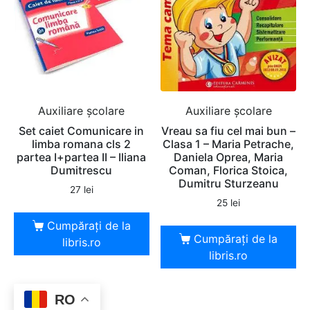
Auxiliare şcolare
Auxiliare şcolare
Set caiet Comunicare in
Vreau sa fiu cel mai bun –
limba romana cls 2
Clasa 1 – Maria Petrache,
partea I+partea II – Iliana
Daniela Oprea, Maria
Dumitrescu
Coman, Florica Stoica,
Dumitru Sturzeanu
27
lei
25
lei
Cumpărați de la
Cumpărați de la
libris.ro
libris.ro
RO