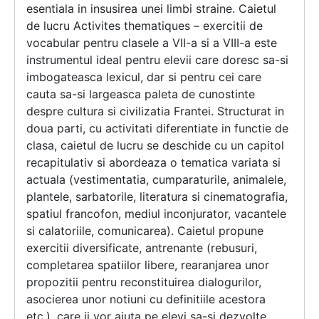
esentiala in insusirea unei limbi straine. Caietul
de lucru Activites thematiques – exercitii de
vocabular pentru clasele a VII-a si a VIII-a este
instrumentul ideal pentru elevii care doresc sa-si
imbogateasca lexicul, dar si pentru cei care
cauta sa-si largeasca paleta de cunostinte
despre cultura si civilizatia Frantei. Structurat in
doua parti, cu activitati diferentiate in functie de
clasa, caietul de lucru se deschide cu un capitol
recapitulativ si abordeaza o tematica variata si
actuala (vestimentatia, cumparaturile, animalele,
plantele, sarbatorile, literatura si cinematografia,
spatiul francofon, mediul inconjurator, vacantele
si calatoriile, comunicarea). Caietul propune
exercitii diversificate, antrenante (rebusuri,
completarea spatiilor libere, rearanjarea unor
propozitii pentru reconstituirea dialogurilor,
asocierea unor notiuni cu definitiile acestora
etc.), care ii vor ajuta pe elevi sa-si dezvolte