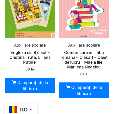
Auxiliare şcolare
Auxiliare şcolare
Engleza cls 8 caiet –
Comunicare in limba
Cristina Truta, Liliana
romana – Clasa 1 – Caiet
Putinei
de lucru – Mirela Ilie,
Marilena Nedelcu
36
lei
28
lei
Cumpărați de la
Cumpărați de la
libris.ro
libris.ro
RO