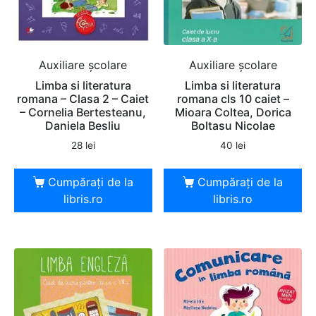
Auxiliare şcolare
Auxiliare şcolare
Limba si literatura
Limba si literatura
romana – Clasa 2 – Caiet
romana cls 10 caiet –
– Cornelia Bertesteanu,
Mioara Coltea, Dorica
Daniela Besliu
Boltasu Nicolae
28
lei
40
lei
Cumpărați de la
Cumpărați de la
libris.ro
libris.ro