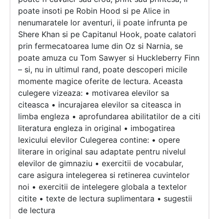
poate insoti pe Robin Hood si pe Alice in
nenumaratele lor aventuri, ii poate infrunta pe
Shere Khan si pe Capitanul Hook, poate calatori
prin fermecatoarea lume din Oz si Narnia, se
poate amuza cu Tom Sawyer si Huckleberry Finn
– si, nu in ultimul rand, poate descoperi micile
momente magice oferite de lectura. Aceasta
culegere vizeaza: • motivarea elevilor sa
citeasca • incurajarea elevilor sa citeasca in
limba engleza • aprofundarea abilitatilor de a citi
literatura engleza in original • imbogatirea
lexicului elevilor Culegerea contine: • opere
literare in original sau adaptate pentru nivelul
elevilor de gimnaziu • exercitii de vocabular,
care asigura intelegerea si retinerea cuvintelor
noi • exercitii de intelegere globala a textelor
citite • texte de lectura suplimentara • sugestii
de lectura