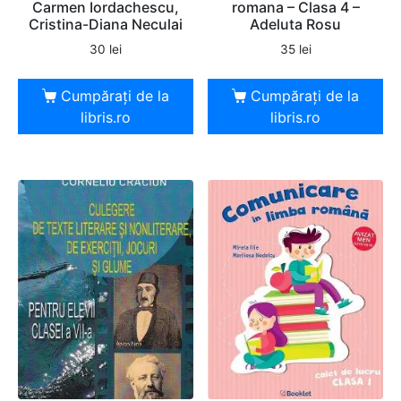
Carmen Iordachescu,
romana – Clasa 4 –
Cristina-Diana Neculai
Adeluta Rosu
30
lei
35
lei
Cumpărați de la
Cumpărați de la
libris.ro
libris.ro