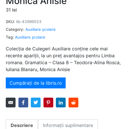
Monica Anisie
31
lei
SKU:
lib-43996533
Category:
Auxiliare şcolare
Tag:
Auxiliare şcolare
Colecția de Culegeri Auxiliare conține cele mai
recente apariții, la un preț avantajos pentru Limba
romana. Gramatica – Clasa 8 – Teodora-Alina Rosca,
Iuliana Blanaru, Monica Anisie
Cumpărați de la libris.ro
Descriere
Informații suplimentare