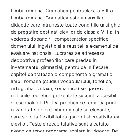
Limba romana. Gramatica pentruclasa a VIII-a
Limba romana. Gramatica este un auxiliar
didactic care intruneste toate conditiile unui ghid
de pregatire destinat elevilor de clasa a VIII-a, in
vederea dobandirii competentelor specifice
domeniului lingvistic si a reusitei la examenul de
evaluare nationala. Lucrarea se adreseaza
deopotriva profesorilor care predau in
invatamantul gimnazial, pentru ca in fiecare
capitol ce trateaza o componenta a gramaticii
limbii romane (studiul vocabularului, fonetica,
ortografia, sintaxa, semantica) se gasesc
notiunile teoretice prezentate succint, accesibil
si esentializat. Partea practica se remarca printr-
o varietate de exercitii originale si relevante,
care solicita flexibilitatea gandirii si creativitatea
elevilor. Testele recapitulative sunt alcatuite
avand ca reper programa scolara in vigoare. De