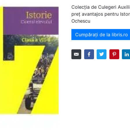
Colecția de Culegeri Auxili
preț avantajos pentru Istor
Ochescu
Cumpărați de la libris.ro