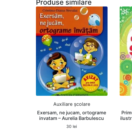
Produse similare
Auxiliare şcolare
Exersam, ne jucam, ortograme
Prim
invatam – Aurelia Barbulescu
ilust
30
lei