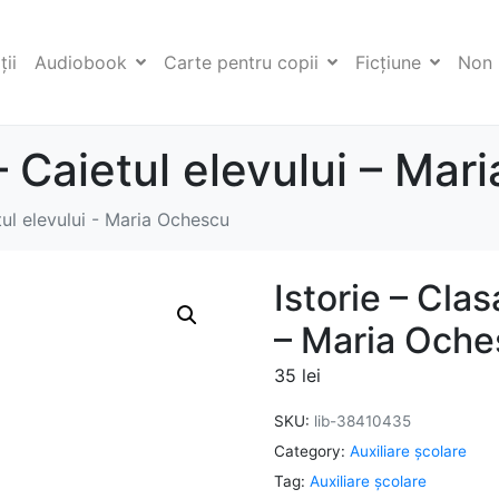
ii
Audiobook
Carte pentru copii
Ficţiune
Non 
 – Caietul elevului – Ma
etul elevului - Maria Ochescu
Istorie – Clas
– Maria Oche
35
lei
SKU:
lib-38410435
Category:
Auxiliare şcolare
Tag:
Auxiliare şcolare