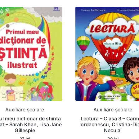
Auxiliare şcolare
Auxiliare şcolare
ul meu dictionar de stiinta
Lectura – Clasa 3 – Car
rat – Sarah Khan, Lisa Jane
Iordachescu, Cristina-Di
Gillespie
Neculai