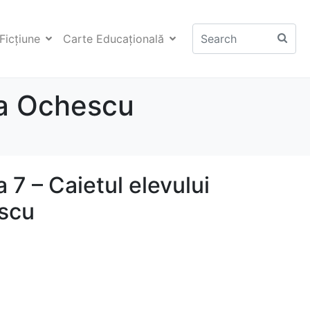
Ficţiune
Carte Educaţională
ria Ochescu
a 7 – Caietul elevului
scu