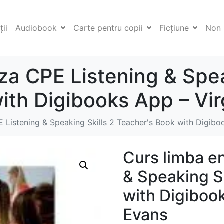
ii
Audiobook
Carte pentru copii
Ficţiune
Non 
za CPE Listening & Spea
ith Digibooks App – Vir
 Listening & Speaking Skills 2 Teacher's Book with Digibo
Curs limba e
& Speaking Sk
with Digibook
Evans