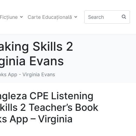
Ficţiune
Carte Educaţională
king Skills 2
ginia Evans
oks App - Virginia Evans
ngleza CPE Listening
ills 2 Teacher’s Book
s App – Virginia