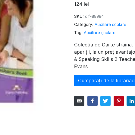
124
lei
SKU:
dlf-88984
Category:
Auxiliare şcolare
Tag:
Auxiliare şcolare
Colecția de Carte straina.
apariții, la un preț avant
& Speaking Skills 2 Teache
Evans
Cumpărați de la librariad