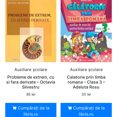
Auxiliare şcolare
Auxiliare şcolare
Probleme de extrem, cu
Calatorie prin limba
si fara derivate – Octavia
romana – Clasa 3 –
Silvestru
Adeluta Rosu
85
lei
30
lei
Cumpărați de la
Cumpărați de la
libris.ro
libris.ro