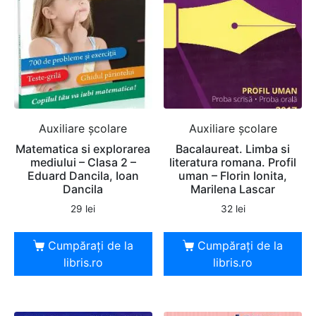
Auxiliare şcolare
Auxiliare şcolare
Matematica si explorarea
Bacalaureat. Limba si
mediului – Clasa 2 –
literatura romana. Profil
Eduard Dancila, Ioan
uman – Florin Ionita,
Dancila
Marilena Lascar
29
lei
32
lei
Cumpărați de la
Cumpărați de la
libris.ro
libris.ro