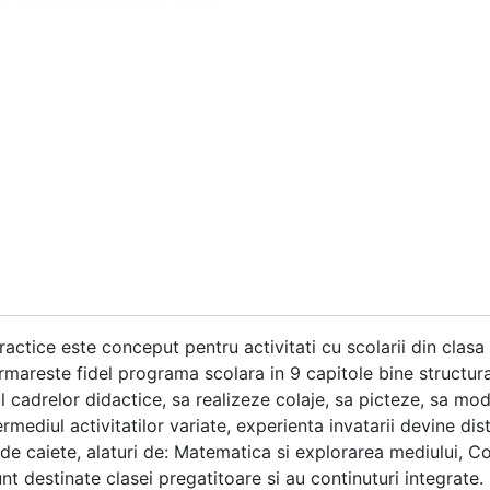
practice este conceput pentru activitati cu scolarii din clasa p
urmareste fidel programa scolara in 9 capitole bine structura
rul cadrelor didactice, sa realizeze colaje, sa picteze, sa mo
termediul activitatilor variate, experienta invatarii devine dis
ie de caiete, alaturi de: Matematica si explorarea mediului,
nt destinate clasei pregatitoare si au continuturi integrate.