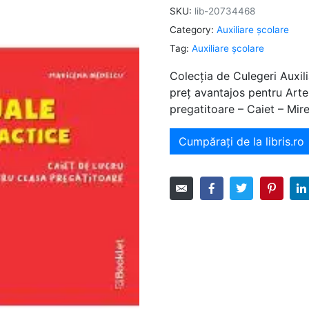
SKU:
lib-20734468
Category:
Auxiliare şcolare
Tag:
Auxiliare şcolare
Colecția de Culegeri Auxili
preț avantajos pentru Arte 
pregatitoare – Caiet – Mire
Cumpărați de la libris.ro