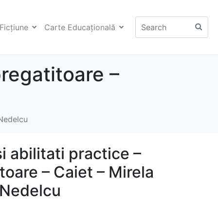
Ficţiune
Carte Educaţională
pregatitoare –
 Nedelcu
i abilitati practice –
toare – Caiet – Mirela
a Nedelcu