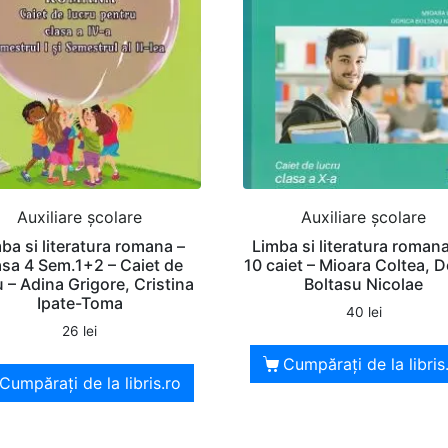
Auxiliare şcolare
Auxiliare şcolare
ba si literatura romana –
Limba si literatura romana
asa 4 Sem.1+2 – Caiet de
10 caiet – Mioara Coltea, D
u – Adina Grigore, Cristina
Boltasu Nicolae
Ipate-Toma
40
lei
26
lei
Cumpărați de la libris
Cumpărați de la libris.ro