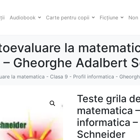
ii
Audiobook
Carte pentru copii
Ficţiune
Non 
utoevaluare la matematic
ca – Gheorghe Adalbert 
luare la matematica - Clasa 9 - Profil informatica - Gheorg
Teste grila d
matematica – 
informatica 
Schneider