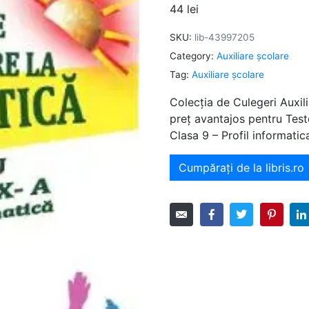
44
lei
SKU:
lib-43997205
Category:
Auxiliare şcolare
Tag:
Auxiliare şcolare
Colecția de Culegeri Auxili
preț avantajos pentru Test
Clasa 9 – Profil informati
Cumpărați de la libris.ro