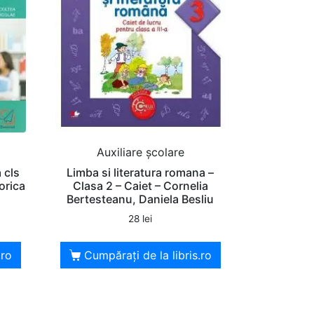
Auxiliare şcolare
 cls
Limba si literatura romana –
orica
Clasa 2 – Caiet – Cornelia
Bertesteanu, Daniela Besliu
28
lei
.ro
Cumpărați de la libris.ro