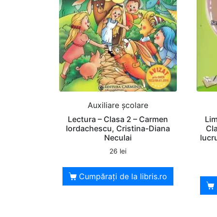
Auxiliare şcolare
Lectura – Clasa 2 – Carmen
Lim
Iordachescu, Cristina-Diana
Cl
Neculai
lucr
26
lei
Cumpărați de la libris.ro