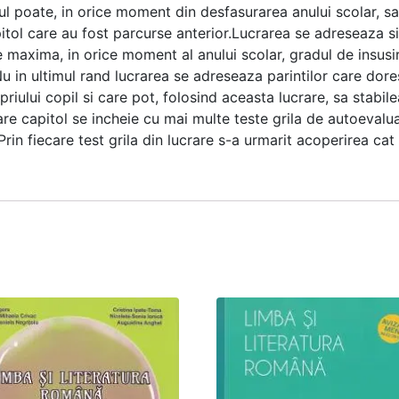
ul poate, in orice moment din desfasurarea anului scolar, s
pitol care au fost parcurse anterior.Lucrarea se adreseaza si
ie maxima, in orice moment al anului scolar, gradul de insusi
.Nu in ultimul rand lucrarea se adreseaza parintilor care dor
riului copil si care pot, folosind aceasta lucrare, sa stabile
are capitol se incheie cu mai multe teste grila de autoevalua
Prin fiecare test grila din lucrare s-a urmarit acoperirea ca