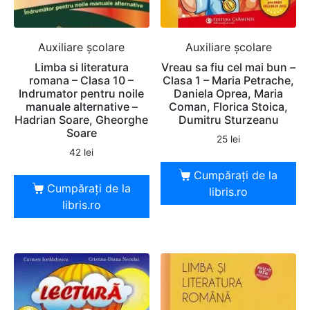
Auxiliare şcolare
Auxiliare şcolare
Limba si literatura
Vreau sa fiu cel mai bun –
romana – Clasa 10 –
Clasa 1 – Maria Petrache,
Indrumator pentru noile
Daniela Oprea, Maria
manuale alternative –
Coman, Florica Stoica,
Hadrian Soare, Gheorghe
Dumitru Sturzeanu
Soare
25
lei
42
lei
Cumpărați de la
Cumpărați de la
libris.ro
libris.ro