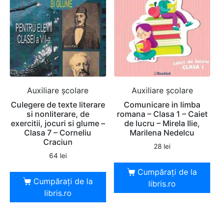
Auxiliare şcolare
Auxiliare şcolare
Culegere de texte literare
Comunicare in limba
si nonliterare, de
romana – Clasa 1 – Caiet
exercitii, jocuri si glume –
de lucru – Mirela Ilie,
Clasa 7 – Corneliu
Marilena Nedelcu
Craciun
28
lei
64
lei
Cumpărați de la
Cumpărați de la
libris.ro
libris.ro