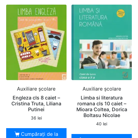
Auxiliare şcolare
Auxiliare şcolare
Engleza cls 8 caiet –
Limba si literatura
Cristina Truta, Liliana
romana cls 10 caiet –
Putinei
Mioara Coltea, Dorica
Boltasu Nicolae
36
lei
40
lei
Cumpărați de la