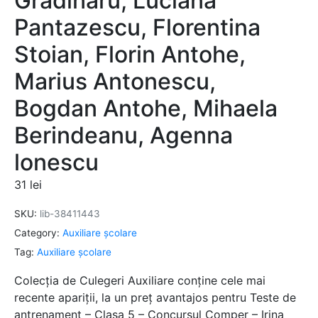
Gradinaru, Luciana
Pantazescu, Florentina
Stoian, Florin Antohe,
Marius Antonescu,
Bogdan Antohe, Mihaela
Berindeanu, Agenna
lonescu
31
lei
SKU:
lib-38411443
Category:
Auxiliare şcolare
Tag:
Auxiliare şcolare
Colecția de Culegeri Auxiliare conține cele mai
recente apariții, la un preț avantajos pentru Teste de
antrenament – Clasa 5 – Concursul Comper – Irina