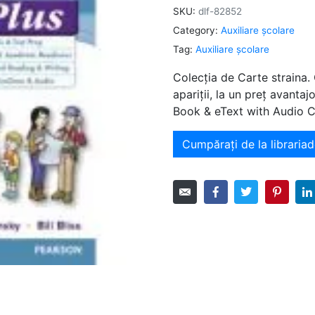
SKU:
dlf-82852
Category:
Auxiliare şcolare
Tag:
Auxiliare şcolare
Colecția de Carte straina.
apariții, la un preț avanta
Book & eText with Audio CD
Cumpărați de la librariad