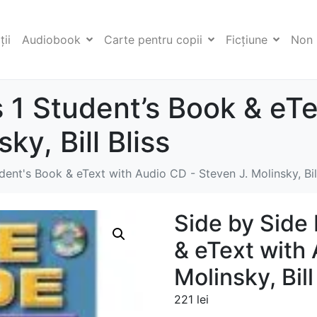
ii
Audiobook
Carte pentru copii
Ficţiune
Non 
s 1 Student’s Book & eT
ky, Bill Bliss
dent's Book & eText with Audio CD - Steven J. Molinsky, Bill
Side by Side 
& eText with 
Molinsky, Bill
221
lei