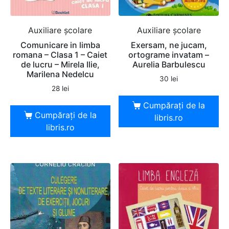
Auxiliare şcolare
Auxiliare şcolare
Comunicare in limba
Exersam, ne jucam,
romana – Clasa 1 – Caiet
ortograme invatam –
de lucru – Mirela Ilie,
Aurelia Barbulescu
Marilena Nedelcu
30
lei
28
lei
Cumpărați de la
Cumpărați de la
libris.ro
libris.ro