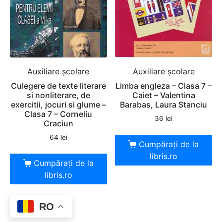
Auxiliare şcolare
Auxiliare şcolare
Culegere de texte literare
Limba engleza – Clasa 7 –
si nonliterare, de
Caiet – Valentina
exercitii, jocuri si glume –
Barabas, Laura Stanciu
Clasa 7 – Corneliu
36
lei
Craciun
64
lei
Cumpărați de la
libris.ro
Cumpărați de la
libris.ro
RO