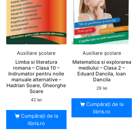
Auxiliare şcolare
Auxiliare şcolare
Limba si literatura
Matematica si explorarea
romana – Clasa 10 –
mediului – Clasa 2 –
Indrumator pentru noile
Eduard Dancila, Ioan
manuale alternative –
Dancila
Hadrian Soare, Gheorghe
29
lei
Soare
42
lei
Cumpărați de la
libris.ro
Cumpărați de la
libris.ro