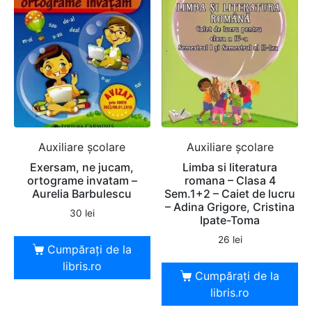
Auxiliare şcolare
Auxiliare şcolare
Exersam, ne jucam,
Limba si literatura
ortograme invatam –
romana – Clasa 4
Aurelia Barbulescu
Sem.1+2 – Caiet de lucru
– Adina Grigore, Cristina
30
lei
Ipate-Toma
26
lei
Cumpărați de la
libris.ro
Cumpărați de la
libris.ro