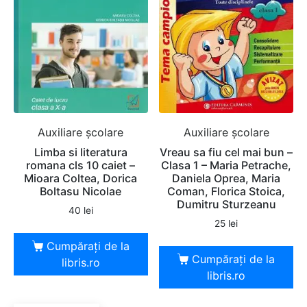
Auxiliare şcolare
Auxiliare şcolare
Limba si literatura
Vreau sa fiu cel mai bun –
romana cls 10 caiet –
Clasa 1 – Maria Petrache,
Mioara Coltea, Dorica
Daniela Oprea, Maria
Boltasu Nicolae
Coman, Florica Stoica,
Dumitru Sturzeanu
40
lei
25
lei
Cumpărați de la
Cumpărați de la
libris.ro
libris.ro