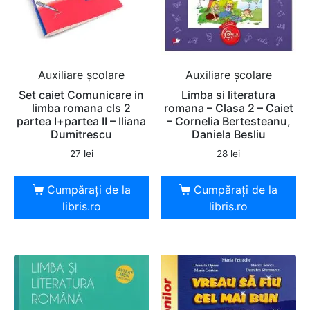
Auxiliare şcolare
Auxiliare şcolare
Set caiet Comunicare in
Limba si literatura
limba romana cls 2
romana – Clasa 2 – Caiet
partea I+partea II – Iliana
– Cornelia Bertesteanu,
Dumitrescu
Daniela Besliu
27
lei
28
lei
Cumpărați de la
Cumpărați de la
libris.ro
libris.ro