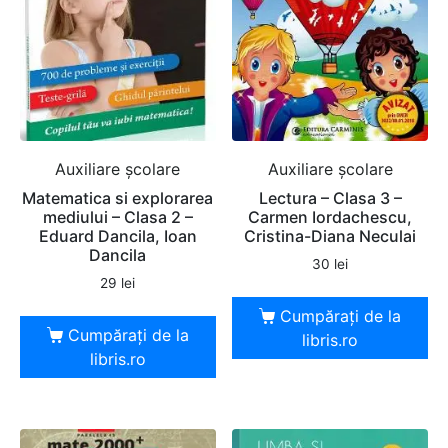
Auxiliare şcolare
Auxiliare şcolare
Matematica si explorarea
Lectura – Clasa 3 –
mediului – Clasa 2 –
Carmen Iordachescu,
Eduard Dancila, Ioan
Cristina-Diana Neculai
Dancila
30
lei
29
lei
Cumpărați de la
Cumpărați de la
libris.ro
libris.ro