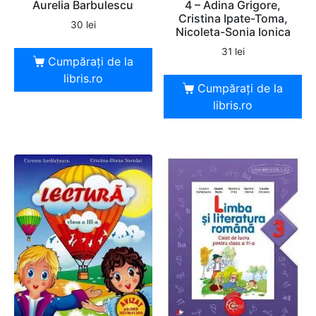
Aurelia Barbulescu
4 – Adina Grigore,
Cristina Ipate-Toma,
30
lei
Nicoleta-Sonia Ionica
31
lei
Cumpărați de la
libris.ro
Cumpărați de la
libris.ro