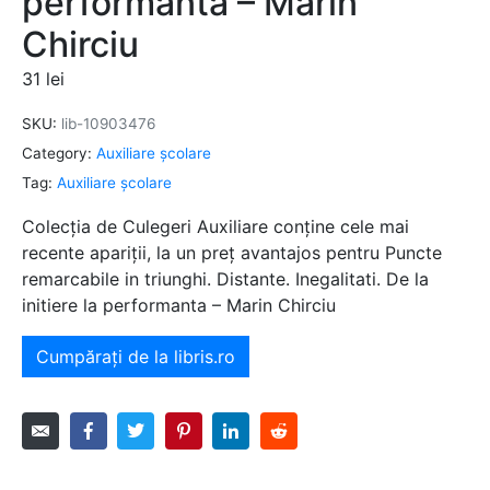
performanta – Marin
Chirciu
31
lei
SKU:
lib-10903476
Category:
Auxiliare şcolare
Tag:
Auxiliare şcolare
Colecția de Culegeri Auxiliare conține cele mai
recente apariții, la un preț avantajos pentru Puncte
remarcabile in triunghi. Distante. Inegalitati. De la
initiere la performanta – Marin Chirciu
Cumpărați de la libris.ro