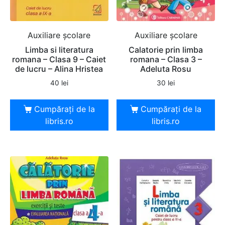
Auxiliare şcolare
Auxiliare şcolare
Limba si literatura
Calatorie prin limba
romana – Clasa 9 – Caiet
romana – Clasa 3 –
de lucru – Alina Hristea
Adeluta Rosu
40
lei
30
lei
Cumpărați de la
Cumpărați de la
libris.ro
libris.ro