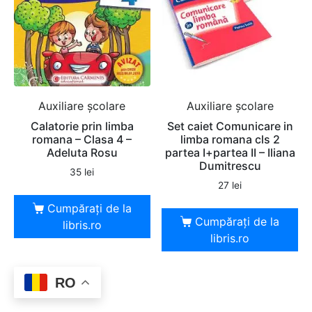
Auxiliare şcolare
Auxiliare şcolare
Calatorie prin limba
Set caiet Comunicare in
romana – Clasa 4 –
limba romana cls 2
Adeluta Rosu
partea I+partea II – Iliana
Dumitrescu
35
lei
27
lei
Cumpărați de la
Cumpărați de la
libris.ro
libris.ro
RO