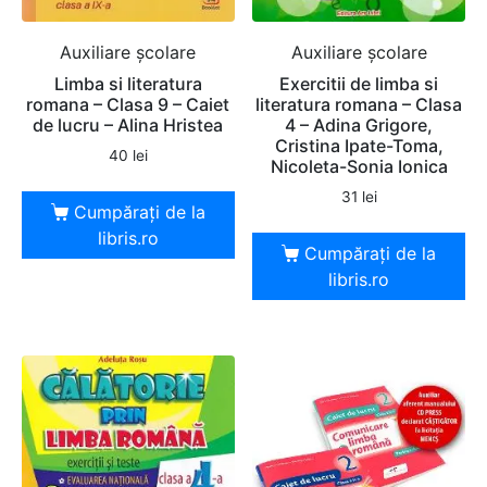
Auxiliare şcolare
Auxiliare şcolare
Limba si literatura
Exercitii de limba si
romana – Clasa 9 – Caiet
literatura romana – Clasa
de lucru – Alina Hristea
4 – Adina Grigore,
Cristina Ipate-Toma,
40
lei
Nicoleta-Sonia Ionica
31
lei
Cumpărați de la
libris.ro
Cumpărați de la
libris.ro