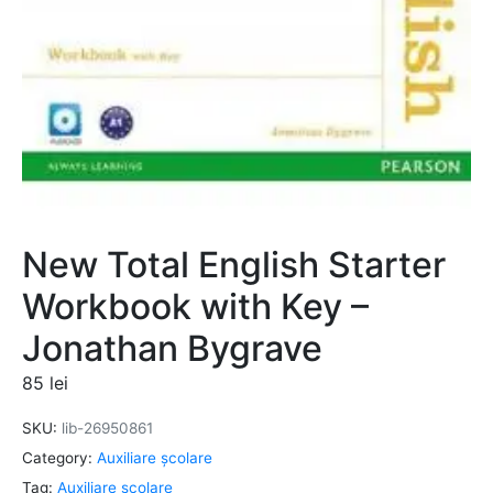
New Total English Starter
Workbook with Key –
Jonathan Bygrave
85
lei
SKU:
lib-26950861
Category:
Auxiliare şcolare
Tag:
Auxiliare şcolare