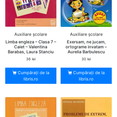
Auxiliare şcolare
Auxiliare şcolare
Limba engleza – Clasa 7 –
Exersam, ne jucam,
Caiet – Valentina
ortograme invatam –
Barabas, Laura Stanciu
Aurelia Barbulescu
36
lei
30
lei
Cumpărați de la
Cumpărați de la
libris.ro
libris.ro