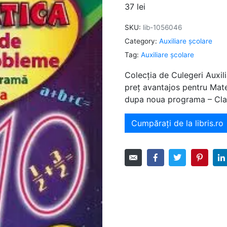
37
lei
SKU:
lib-1056046
Category:
Auxiliare şcolare
Tag:
Auxiliare şcolare
Colecția de Culegeri Auxili
preț avantajos pentru Mate
dupa noua programa – Clas
Cumpărați de la libris.ro