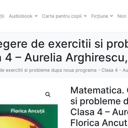
ii
Audiobook
Carte pentru copii
Ficţiune
Non 
gere de exercitii si p
 4 – Aurelia Arghirescu,
e exercitii si probleme dupa noua programa - Clasa 4 - Aur
Matematica. C
si probleme 
Clasa 4 – Aur
Florica Ancu