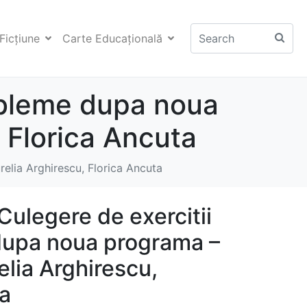
Ficţiune
Carte Educaţională
robleme dupa noua
 Florica Ancuta
elia Arghirescu, Florica Ancuta
ulegere de exercitii
dupa noua programa –
elia Arghirescu,
ta