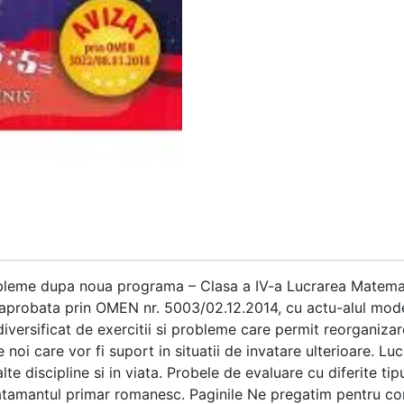
obleme dupa noua programa – Clasa a IV-a Lucrarea Matemati
probata prin OMEN nr. 5003/02.12.2014, cu actu-alul model
versificat de exercitii si probleme care permit reorganiza
oi care vor fi suport in situatii de invatare ulterioare. Lu
alte discipline si in viata. Probele de evaluare cu diferite t
 invatamantul primar romanesc. Paginile Ne pregatim pentru 