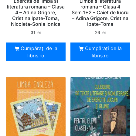
Exercitii de limba si
Limba si literatura
literatura romana – Clasa
romana – Clasa 4
4 – Adina Grigore,
Sem.1+2 – Caiet de lucru
Cristina Ipate-Toma,
– Adina Grigore, Cristina
Nicoleta-Sonia Ionica
Ipate-Toma
31
lei
26
lei
Cumpărați de la
Cumpărați de la
libris.ro
libris.ro