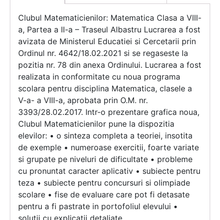
Clubul Matematicienilor: Matematica Clasa a VIII-
a, Partea a II-a – Traseul Albastru Lucrarea a fost
avizata de Ministerul Educatiei si Cercetarii prin
Ordinul nr. 4642/18.02.2021 si se regaseste la
pozitia nr. 78 din anexa Ordinului. Lucrarea a fost
realizata in conformitate cu noua programa
scolara pentru disciplina Matematica, clasele a
V-a- a VIII-a, aprobata prin O.M. nr.
3393/28.02.2017. Intr-o prezentare grafica noua,
Clubul Matematicienilor pune la dispozitia
elevilor: • o sinteza completa a teoriei, insotita
de exemple • numeroase exercitii, foarte variate
si grupate pe niveluri de dificultate • probleme
cu pronuntat caracter aplicativ • subiecte pentru
teza • subiecte pentru concursuri si olimpiade
scolare • fise de evaluare care pot fi detasate
pentru a fi pastrate in portofoliul elevului •
solutii cu explicatii detaliate.