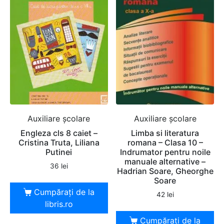
Auxiliare şcolare
Auxiliare şcolare
Engleza cls 8 caiet –
Limba si literatura
Cristina Truta, Liliana
romana – Clasa 10 –
Putinei
Indrumator pentru noile
manuale alternative –
36
lei
Hadrian Soare, Gheorghe
Soare
Cumpărați de la
42
lei
libris.ro
Cumpărați de la