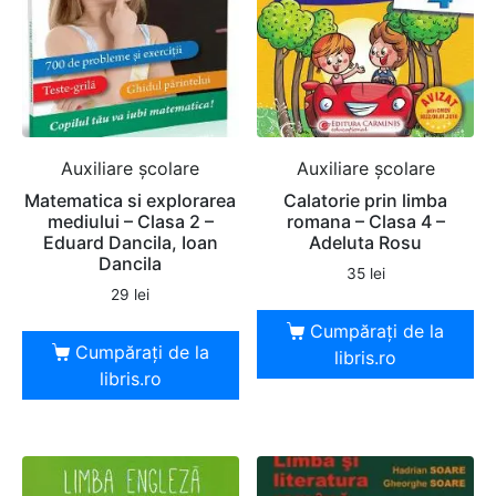
Auxiliare şcolare
Auxiliare şcolare
Matematica si explorarea
Calatorie prin limba
mediului – Clasa 2 –
romana – Clasa 4 –
Eduard Dancila, Ioan
Adeluta Rosu
Dancila
35
lei
29
lei
Cumpărați de la
Cumpărați de la
libris.ro
libris.ro